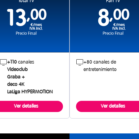
Total TV
Fan TV
13
,00
8
,00
€/mes
€/mes
IVA Incl.
IVA Incl.
Precio Final
Precio Final
+110
canales
+80 canales de
Videoclub
entretenimiento
Graba +
deco 4K
LaLiga HYPERMOTION
Ver detalles
Ver detalles