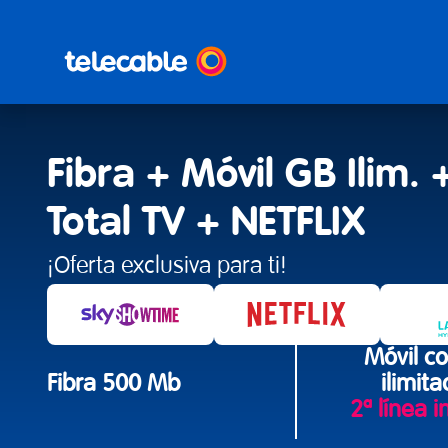
Fibra + Móvil GB Ilim. 
Total TV + NETFLIX
¡Oferta exclusiva para ti!
Móvil c
Fibra
500 Mb
ilimit
2ª línea i