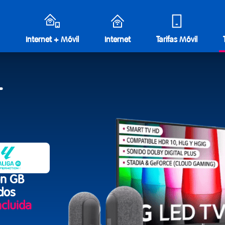
Internet + Móvil
Internet
Tarifas Móvil
+
on
GB
ados
ncluida