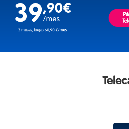
39
,90€
Pá
/mes
Te
3 meses, luego 60,90 €/mes
Telec