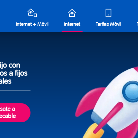
Internet + Móvil
Internet
Tarifas Móvil
ijo con
s a fijos
ales
sate a
lecable