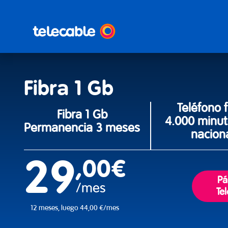
Fibra 1 Gb
Teléfono f
Fibra 1 Gb
4.000 minuto
Permanencia 3 meses
nacion
29
,00€
Pá
/mes
Te
12 meses, luego 44,00 €/mes