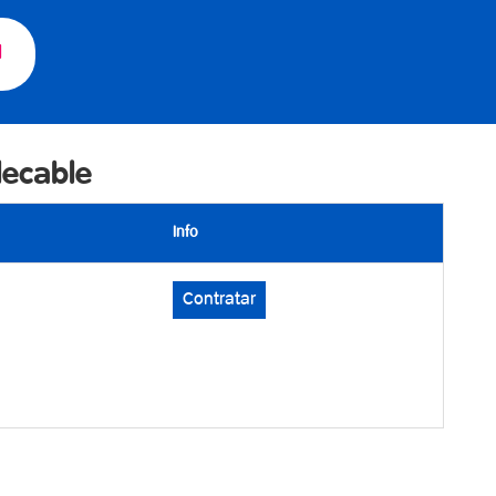
l
lecable
Info
Contratar